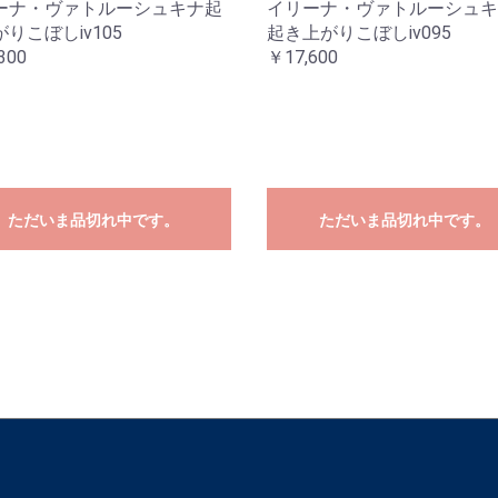
ーナ・ヴァトルーシュキナ起
イリーナ・ヴァトルーシュキ
りこぼしiv105
起き上がりこぼしiv095
300
￥17,600
ただいま品切れ中です。
ただいま品切れ中です。