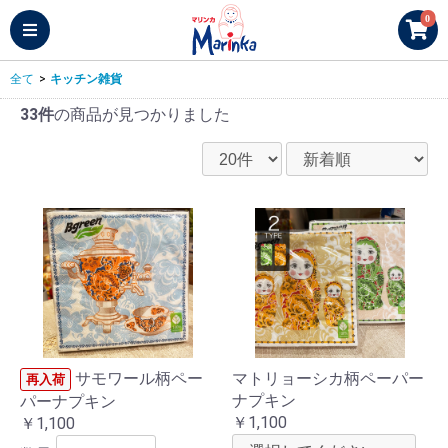
0
全て
>
キッチン雑貨
33件
の商品が見つかりました
サモワール柄ペー
マトリョーシカ柄ペーパー
再入荷
ナプキン
パーナプキン
￥1,100
￥1,100