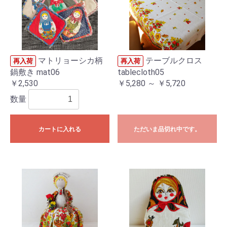
マトリョーシカ柄
テーブルクロス
再入荷
再入荷
鍋敷き mat06
tablecloth05
￥2,530
￥5,280 ～ ￥5,720
数量
カートに入れる
ただいま品切れ中です。