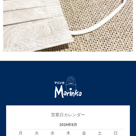
営業日カレンダー
2026年8月
月
火
水
木
金
土
日