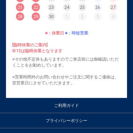
21
22
23
24
25
26
27
28
29
30
1
2
3
4
■：休業日
■：時短営業
[臨時休業のご案内]
8/12は臨時休業となります
※その他不定休もありますのでご来店前には御確認いただ
くことをお勧めしています。
※営業時間外のお問い合わせやご注文に関するご連絡は、
翌営業日にさせていただきます。
ご利用ガイド
プライバシーポリシー