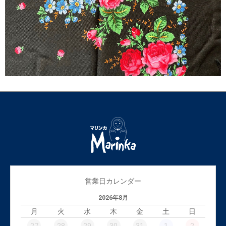
営業日カレンダー
2026年8月
月
火
水
木
金
土
日