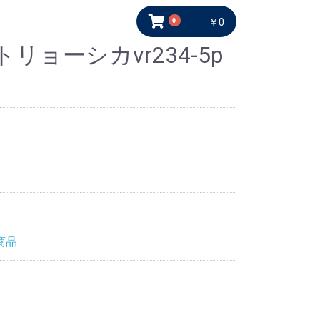
0
￥0
ョーシカvr234-5p
商品