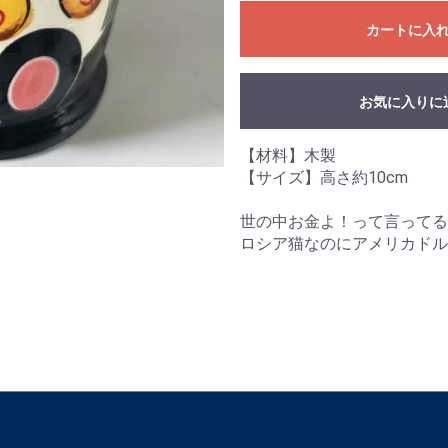
カートに入
お気に入りに
【材料】木製
【サイズ】高さ約10cm
世の中お金よ！って言ってる
ロシア猫なのにアメリカドル