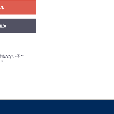
れる
追加
憎めない子^^
？