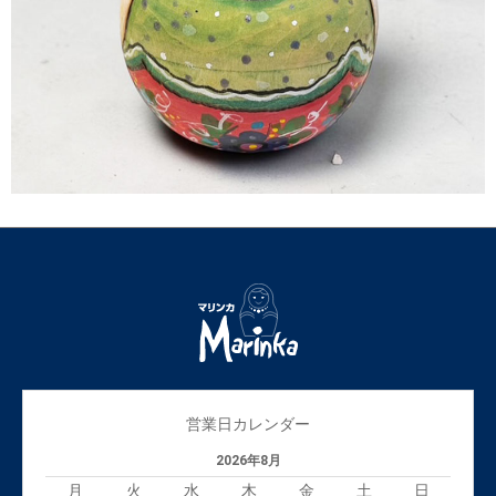
営業日カレンダー
2026年8月
月
火
水
木
金
土
日