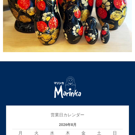
営業日カレンダー
2026年8月
月
火
水
木
金
土
日