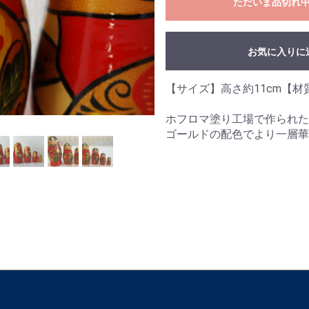
ただいま品切れ
お気に入りに
【サイズ】高さ約11cm【材
ホフロマ塗り工場で作られた
ゴールドの配色でより一層華