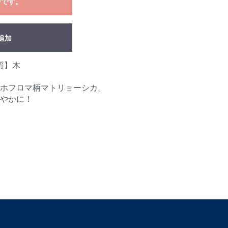
中です。
追加
質】木
ホフロマ柄マトリョーシカ。
やかに！