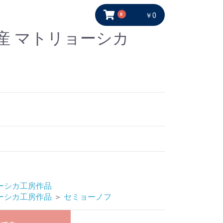
0
￥0
産 マトリョーシカ
ーシカ工房作品
ーシカ工房作品
＞
セミョーノフ