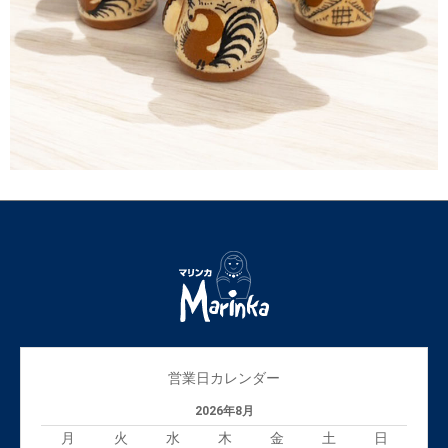
営業日カレンダー
2026年8月
月
火
水
木
金
土
日