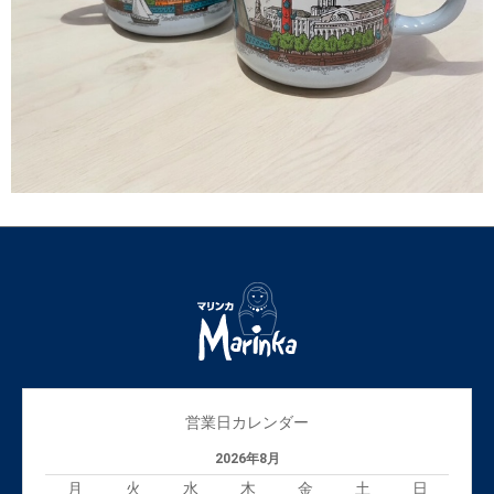
営業日カレンダー
2026年8月
月
火
水
木
金
土
日