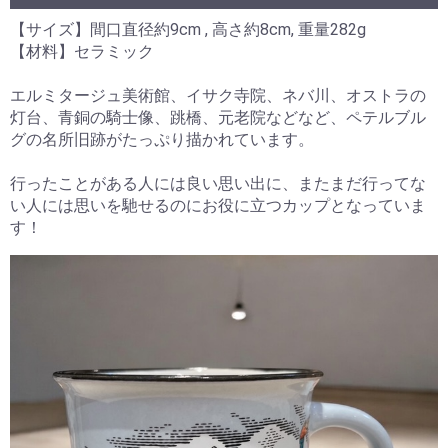
【サイズ】間口直径約9cm , 高さ約8cm, 重量282g
【材料】セラミック
エルミタージュ美術館、イサク寺院、ネバ川、オストラの
灯台、青銅の騎士像、跳橋、元老院などなど、ペテルブル
グの名所旧跡がたっぷり描かれています。
行ったことがある人には良い思い出に、またまだ行ってな
い人には思いを馳せるのにお役に立つカップとなっていま
す！