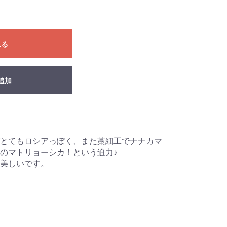
れる
追加
とてもロシアっぽく、また藁細工でナナカマ
のマトリョーシカ！という迫力♪
美しいです。