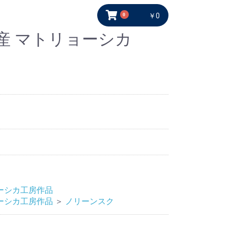
0
￥0
産 マトリョーシカ
ーシカ工房作品
ーシカ工房作品
＞
ノリーンスク