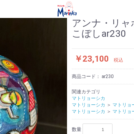
アンナ・リャ
こぼしar230
￥23,100
税込
商品コード：
ar230
関連カテゴリ
マトリョーシカ
マトリョーシカ
＞
マトリョ
マトリョーシカ
＞
マトリョ
数量